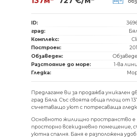
137м
727 €/м
об
ID:
369
град:
Бя
Комплекс:
Cl
Построен:
20
Обзаведен:
Обзавед
Разстояние до море:
1-ва лин
Гледка:
Мо
Предлагаме ви за продажба уникален 
град Бяла. Със своята обща площ от 13
съчетаващо уют с потресаваща гледк
Основното жилищно пространство е с
просторно всекидневно помещение, съ
уютна спалня. Баня е разположена удо