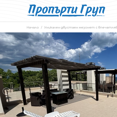
Начало
Уникален двустаен мезонет с впечатля