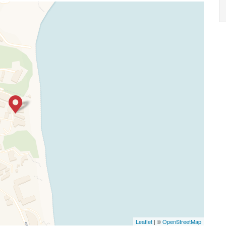
Leaflet
| ©
OpenStreetMap