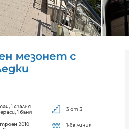
ен мезонет с
ледки
таи,
1 спалня
3 от 3
ераси,
1 баня
строен 2010
1-ва линия