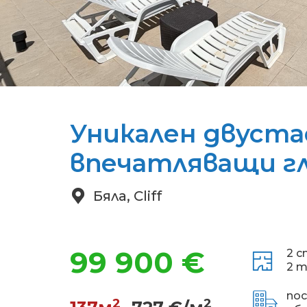
Уникален двуста
впечатляващи г
Бяла, Cliff
99 900 €
2 с
2 т
по
2
2