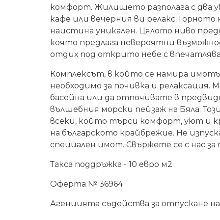
комфорт. Жилището разполага с два у
кафе или вечерния ви релакс. Горното
наистина уникален. Цялото ниво предс
която предлага невероятни възможнос
отдих под открито небе с впечатляв
Комплексът, в който се намира имот
необходимо за почивка и релаксация. 
басейна или да отпочивате в предвиде
вълшебния морски пейзаж на Бяла. То
всеки, който търси комфорт, уют и 
на българското крайбрежие. Не изпуск
специален имот. Свържете се с нас за
Такса поддръжка - 10 евро м2
Оферта № 36964
Агенцията съдейства за отпускане на