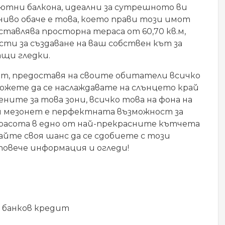
ютни балкона, идеални за сутрешното ви
 ниво обаче е това, което прави този имот
тавлява просторна тераса от 60,70 кв.м,
ти за създаване на ваш собствен кът за
ащи гледки.
ът, предоставя на своите обитатели всичко
Можете да се наслаждавате на слънцето край
ните за това зони, всичко това на фона на
зи мезонет е перфектната възможност за
красота в едно от най-прекрасните кътчета
айте своя шанс да се сдобиете с този
 повече информация и огледи!
 банков кредит