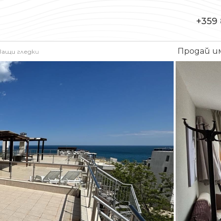
+359 
Продай 
ващи гледки