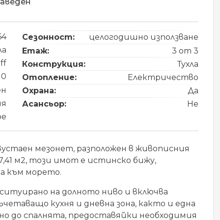
заведен
64
Сезонност:
целогодишно използване
ла
Етаж:
3 от 3
iff
Конструкция:
Тухла
10
Отопление:
Електричество
ен
Охрана:
Да
ия
Асансьор:
Не
ре
двустаен мезонет, разположен в живописния
7,41 м2, този имот е истинско бижу,
а към морето.
итуирано на долното ниво и включва
четаващо кухня и дневна зона, както и една
бно до спалнята, предоставяйки необходимия