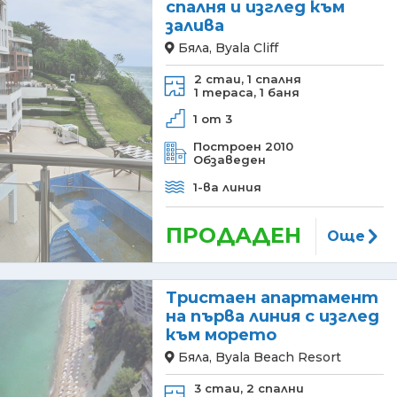
спалня и изглед към
залива
Бяла, Byala Cliff
2 стаи,
1 спалня
1 тераса,
1 баня
1 от 3
Построен 2010
Обзаведен
1-ва линия
ПРОДАДЕН
Още
Тристаен апартамент
на първа линия с изглед
към морето
Бяла, Byala Beach Resort
3 стаи,
2 спални