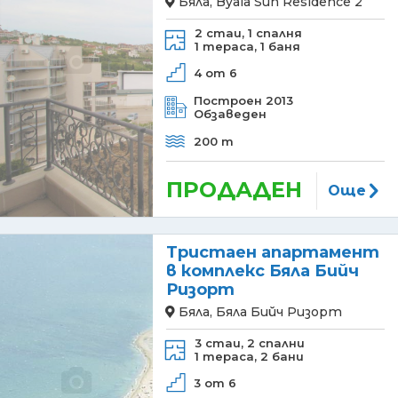
Бяла, Byala Sun Residence 2
2 стаи,
1 спалня
1 тераса,
1 баня
4 от 6
Построен 2013
Обзаведен
200 m
ПРОДАДЕН
Още
Тристаен апартамент
в комплекс Бяла Бийч
Ризорт
Бяла, Бяла Бийч Ризорт
3 стаи,
2 спални
1 тераса,
2 бани
3 от 6