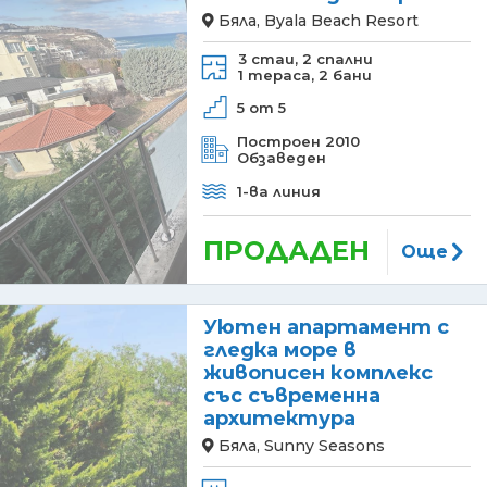
Бяла, Byala Beach Resort
3 стаи,
2 спални
1 тераса,
2 бани
5 от 5
Построен 2010
Обзаведен
1-ва линия
ПРОДАДЕН
Още
Уютен апартамент с
гледка море в
живописен комплекс
със съвременна
архитектура
Бяла, Sunny Seasons