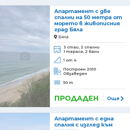
Апартамент с две
спални на 50 метра от
морето в живописния
град Бяла
Бяла
3 стаи,
2 спални
1 тераса,
2 бани
1 от 4
Построен 2010
Обзаведен
50 m
ПРОДАДЕН
Още
Апартамент с една
спалня с изглед към