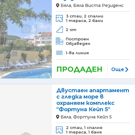
Бяла, Бяла Виста Резиденс
3 стаи,
2 спални
1 тераса,
2 бани
2 от
Построен
Обзаведен
1-ва линия
ПРОДАДЕН
Още
Двустаен апартамент
с гледка море в
охраняем комплекс
"Фортуна Кейп 5"
Бяла, Фортуна Кейп 5
2 стаи,
1 спалня
1 тераса,
1 баня