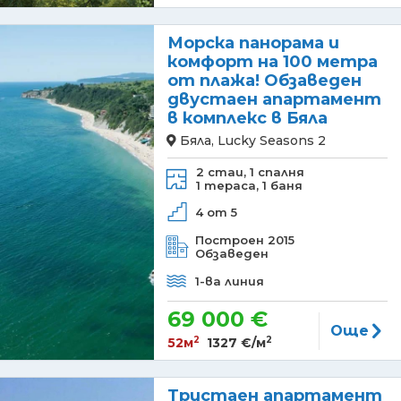
Морска панорама и
комфорт на 100 метра
от плажа! Обзаведен
двустаен апартамент
в комплекс в Бяла
Бяла, Lucky Seasons 2
2 стаи,
1 спалня
1 тераса,
1 баня
4 от 5
Построен 2015
Обзаведен
1-ва линия
69 000 €
Още
2
2
52м
1327 €/м
Тристаен апартамент