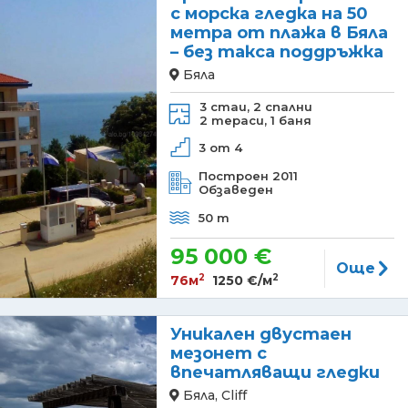
с морска гледка на 50
метра от плажа в Бяла
– без такса поддръжка
Бяла
3 стаи,
2 спални
2 тераси,
1 баня
3 от 4
Построен 2011
Обзаведен
50 m
95 000 €
Още
2
2
76м
1250 €/м
Уникален двустаен
мезонет с
впечатляващи гледки
Бяла, Cliff