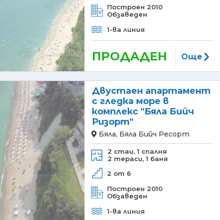
Построен 2010
Обзаведен
1-ва линия
ПРОДАДЕН
Още
Двустаен апартамент
с гледка море в
комплекс "Бяла Бийч
Ризорт"
Бяла, Бяла Бийч Ресорт
2 стаи,
1 спалня
2 тераси,
1 баня
2 от 6
Построен 2010
Обзаведен
1-ва линия