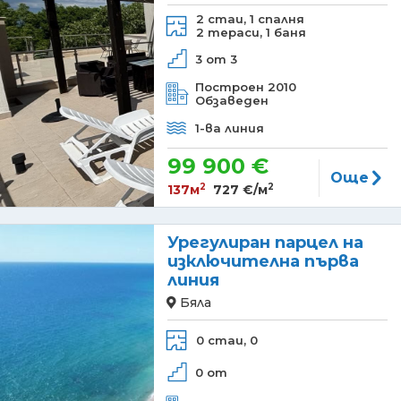
2 стаи,
1 спалня
2 тераси,
1 баня
3 от 3
Построен 2010
Обзаведен
1-ва линия
99 900 €
Още
2
2
137м
727 €/м
Урегулиран парцел на
изключителна първа
линия
Бяла
0 стаи,
0
0 от