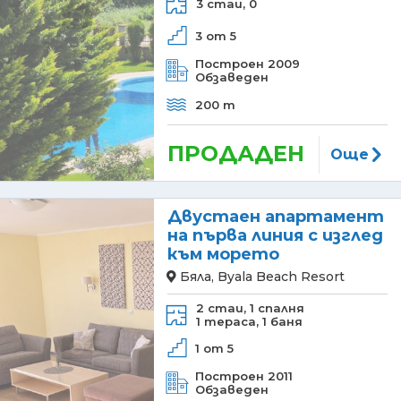
3 стаи,
0
3 от 5
Построен 2009
Обзаведен
200 m
ПРОДАДЕН
Още
Двустаен апартамент
на първа линия с изглед
към морето
Бяла, Byala Beach Resort
2 стаи,
1 спалня
1 тераса,
1 баня
1 от 5
Построен 2011
Обзаведен