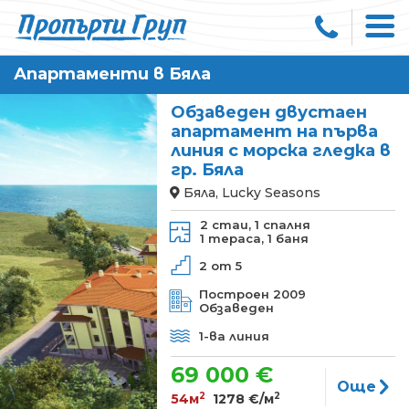
Апартаменти в Бяла
Обзаведен двустаен
апартамент на първа
линия с морска гледка в
гр. Бяла
Бяла, Lucky Seasons
2 стаи,
1 спалня
1 тераса,
1 баня
2 от 5
Построен 2009
Обзаведен
1-ва линия
69 000 €
Още
2
2
54м
1278 €/м