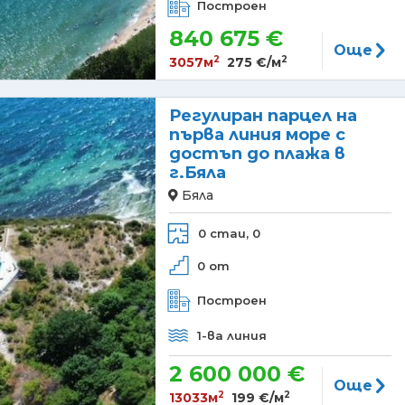
Построен
840 675 €
Още
2
2
3057м
275 €/м
Регулиран парцел на
първа линия море с
достъп до плажа в
г.Бяла
Бяла
0 стаи,
0
0 от
Построен
1-ва линия
2 600 000 €
Още
2
2
13033м
199 €/м