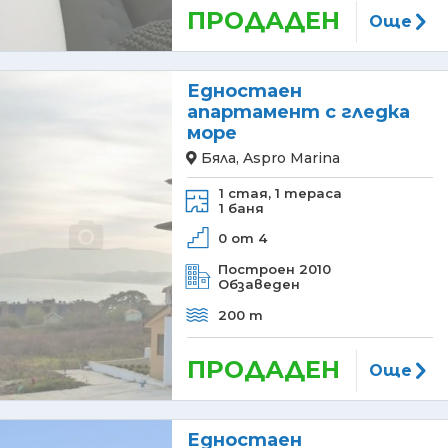
ПРОДАДЕН
Още
Едностаен
апартамент с гледка
море
Бяла, Aspro Marina
1 стая,
1 тераса
1 баня
0 от 4
Построен 2010
Обзаведен
200 m
ПРОДАДЕН
Още
Едностаен