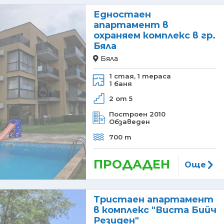
Едностаен
апартамент в
охраняем комплекс в гр.
Бяла
Бяла
1 стая,
1 тераса
1 баня
2 от 5
Построен 2010
Обзаведен
700 m
ПРОДАДЕН
Още
Тристаен апартамент
в комплекс "Виста Бийч
Резиден"