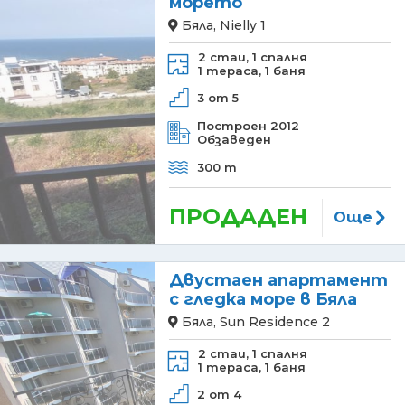
морето
Бяла, Nielly 1
2 стаи,
1 спалня
1 тераса,
1 баня
3 от 5
Построен 2012
Обзаведен
300 m
ПРОДАДЕН
Още
Двустаен апартамент
с гледка море в Бяла
Бяла, Sun Residence 2
2 стаи,
1 спалня
1 тераса,
1 баня
2 от 4