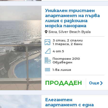
Уникален тристаен
апартамент на първа
линия с разкошна
морска панорама
Бяла, Silver Beach Byala
3 стаи,
2 спални
1 тераса,
2 бани
4 от 5
Построен 2010
Обзаведен
1-ва линия
ПРОДАДЕН
Още
Елегантен
апартамент с една