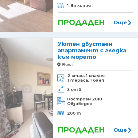
1-ва линия
ПРОДАДЕН
Още
Уютен двустаен
апартамент с гледка
към морето
Бяла
2 стаи,
1 спалня
1 тераса,
1 баня
3 от 5
Построен 2010
Обзаведен
200 m
ПРОДАДЕН
Още