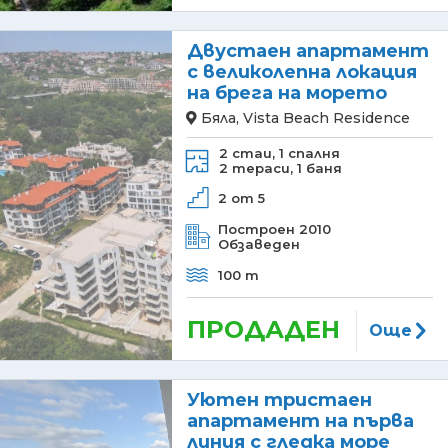
Двустаен апартамент
с великолепна локация
на брега на морето
Бяла, Vista Beach Residence
2 стаи,
1 спалня
2 тераси,
1 баня
2 от 5
Построен 2010
Обзаведен
100 m
ПРОДАДЕН
Още
Уютен тристаен
апартамент на първа
линия с гледка море