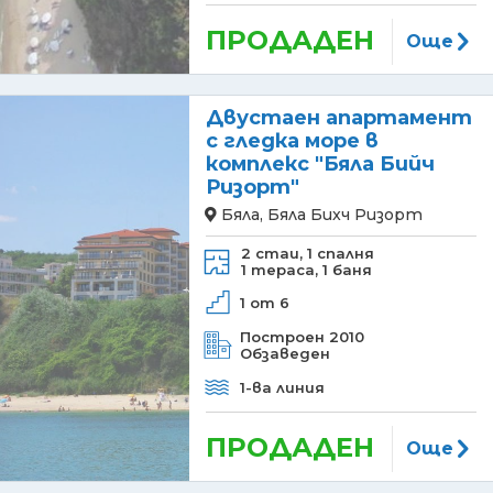
ПРОДАДЕН
Още
Двустаен апартамент
с гледка море в
комплекс "Бяла Бийч
Ризорт"
Бяла, Бяла Биxч Ризорт
2 стаи,
1 спалня
1 тераса,
1 баня
1 от 6
Построен 2010
Обзаведен
1-ва линия
ПРОДАДЕН
Още