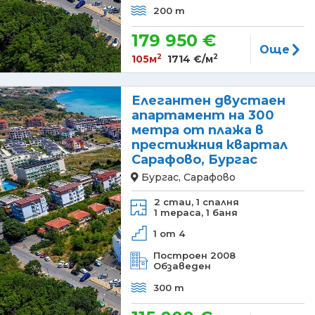
200 m
179 950 €
Още
2
2
105м
1714 €/м
Елегантен двустаен
апартамент на 300
метра от плажа в
престижния квартал
Сарафово, Бургас
Бургас, Сарафово
2 стаи,
1 спалня
1 тераса,
1 баня
1 от 4
Построен 2008
Обзаведен
300 m