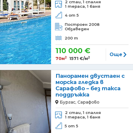
2 стаи,
1 спалня
1 тераса,
1 баня
4 от 5
Построен 2008
Обзаведен
200 m
110 000 €
Още
2
2
70м
1571 €/м
Панорамен двустаен с
морска гледка в
Сарафово – без такса
поддръжка
Бургас, Сарафово
2 стаи,
1 спалня
1 тераса,
1 баня
5 от 5