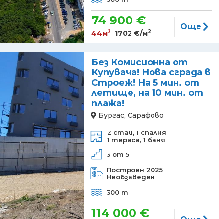
74 900 €
Още
2
2
44м
1702 €/м
Без Комисионна от
Купувача! Нова сграда в
Строеж! На 5 мин. от
летище, на 10 мин. от
плажа!
Бургас, Сарафово
2 стаи,
1 спалня
1 тераса,
1 баня
3 от 5
Построен 2025
Необзаведен
300 m
114 000 €