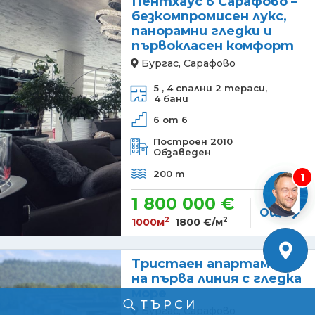
Пентхаус в Сарафово –
безкомпромисен лукс,
панорамни гледки и
първокласен комфорт
Бургас, Сарафово
5 ,
4 спални
2 тераси,
4 бани
6 от 6
Построен 2010
Обзаведен
200 m
1
1 800 000 €
Още
2
2
1000м
1800 €/м
Тристаен апартамент
на първа линия с гледка
море
ТЪРСИ
Бургас, Сарафово