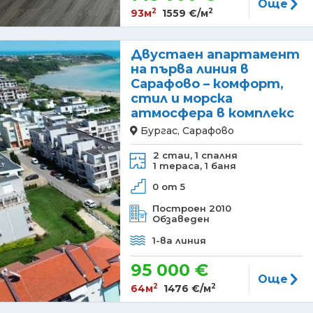
Още
2
2
93м
1559 €/м
Двустаен апартамент
на първа линия в
Сарафово – комфорт,
стил и морска
атмосфера в комплекс
Бургас, Сарафово
2 стаи,
1 спалня
1 тераса,
1 баня
0 от 5
Построен 2010
Обзаведен
1-ва линия
95 000 €
Още
2
2
64м
1476 €/м