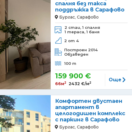
спалня без такса
поддръжка в Сарафово
Бургас, Сарафово
2 стаи,
1 спалня
1 тераса,
1 баня
2 от 4
Построен 2014
Обзаведен
100 m
159 900 €
Още
2
2
66м
2432 €/м
Комфортен двустаен
апартамент в
целогодишен комплекс
с паркинг в Сарафово
Бургас, Сарафово