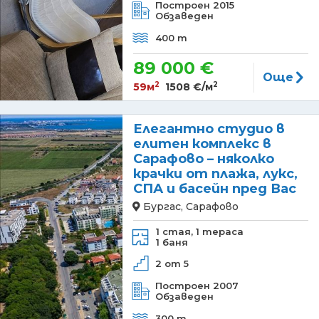
Построен 2015
Обзаведен
400 m
89 000 €
Още
2
2
59м
1508 €/м
Елегантно студио в
елитен комплекс в
Сарафово – няколко
крачки от плажа, лукс,
СПА и басейн пред Вас
Бургас, Сарафово
1 стая,
1 тераса
1 баня
2 от 5
Построен 2007
Обзаведен
300 m