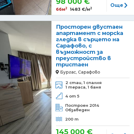
98 000 €
Още
2
2
66м
1483 €/м
Просторен двустаен
апартамент с морска
гледка в сърцето на
Сарафово, с
възможност за
преустройство в
тристаен
Бургас, Сарафово
2 стаи,
1 спалня
1 тераса,
1 баня
4 от 5
Построен 2014
Обзаведен
200 m
145 000 €