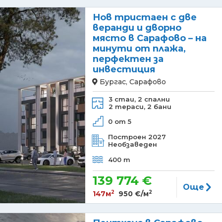
Нов тристаен с две
веранди и дворно
място в Сарафово – на
минути от плажа,
перфектен за
инвестиция
Бургас, Сарафово
3 стаи,
2 спални
2 тераси,
2 бани
0 от 5
Построен 2027
Необзаведен
400 m
139 774 €
Още
2
2
147м
950 €/м