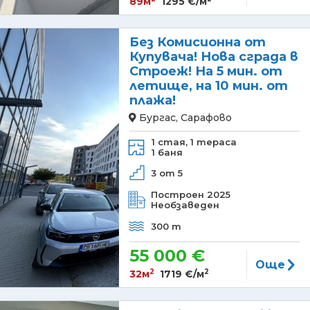
89м
1295 €/м
Без Комисионна от
Купувача! Нова сграда в
Строеж! На 5 мин. от
летище, на 10 мин. от
плажа!
Бургас, Сарафово
1 стая,
1 тераса
1 баня
3 от 5
Построен 2025
Необзаведен
300 m
55 000 €
Още
2
2
32м
1719 €/м