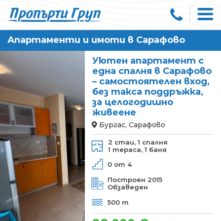
Апартаменти и имоти в Сарафово
Уютен апартамент с
една спалня в Сарафово
– самостоятелен вход,
без такса поддръжка,
за целогодишно
живеене
Бургас, Сарафово
2 стаи,
1 спалня
1 тераса,
1 баня
0 от 4
Построен 2015
Обзаведен
500 m