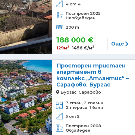
4 от 4
Построен 2025
Необзаведен
200 m
188 000 €
Още
2
2
129м
1456 €/м
Просторен тристаен
апартамент в
комплекс „Атлантис“ –
Сарафово, Бургас
Бургас, Сарафово
3 стаи,
2 спални
2 тераси,
1 баня
5 от 5
Построен 2008
Обзаведен