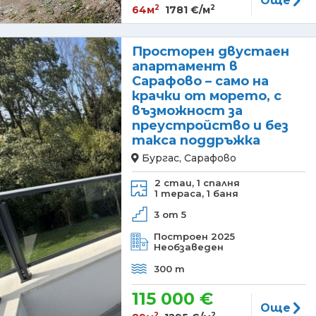
Още
2
2
64м
1781 €/м
Просторен двустаен
апартамент в
Сарафово – само на
крачки от морето, с
възможност за
преустройство и без
такса поддръжка
Бургас, Сарафово
2 стаи,
1 спалня
1 тераса,
1 баня
3 от 5
Построен 2025
Необзаведен
300 m
115 000 €
Още
2
2