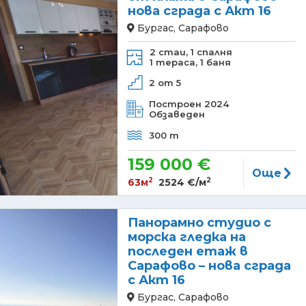
нова сграда с Акт 16
Бургас, Сарафово
2 стаи,
1 спалня
1 тераса,
1 баня
2 от 5
Построен 2024
Обзаведен
300 m
159 000 €
Още
2
2
63м
2524 €/м
Панорамно студио с
морска гледка на
последен етаж в
Сарафово – нова сграда
с Акт 16
Бургас, Сарафово