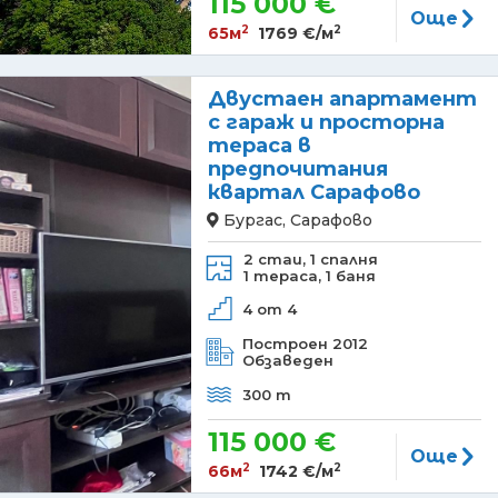
115 000 €
Още
2
2
65м
1769 €/м
Двустаен апартамент
с гараж и просторна
тераса в
предпочитания
квартал Сарафово
Бургас, Сарафово
2 стаи,
1 спалня
1 тераса,
1 баня
4 от 4
Построен 2012
Обзаведен
300 m
115 000 €
Още
2
2
66м
1742 €/м