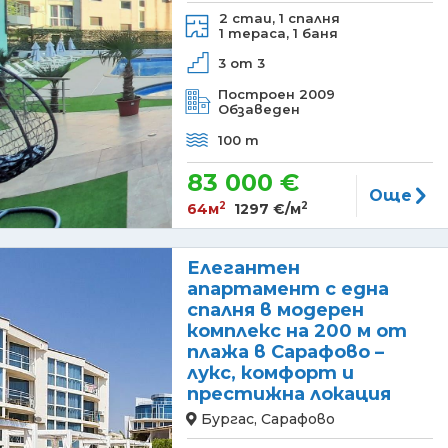
2 стаи,
1 спалня
1 тераса,
1 баня
3 от 3
Построен 2009
Обзаведен
100 m
83 000 €
Още
2
2
64м
1297 €/м
Елегантен
апартамент с една
спалня в модерен
комплекс на 200 м от
плажа в Сарафово –
лукс, комфорт и
престижна локация
Бургас, Сарафово