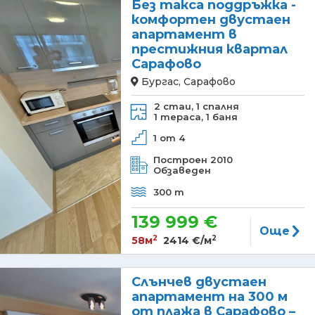
Без такса поддръжка -
комфортен двустаен
апартамент в
престижния квартал
Сарафово
Бургас, Сарафово
2 стаи,
1 спалня
1 тераса,
1 баня
1 от 4
Построен 2010
Обзаведен
300 m
139 999 €
Още
2
2
58м
2414 €/м
Слънчев двустаен
апартамент на 300 м
от плажа в Сарафово –