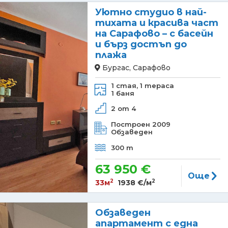
Уютно студио в най-
тихата и красива част
на Сарафово – с басейн
и бърз достъп до
плажа
Бургас, Сарафово
1 стая,
1 тераса
1 баня
2 от 4
Построен 2009
Обзаведен
300 m
63 950 €
Още
2
2
33м
1938 €/м
Обзаведен
апартамент с една