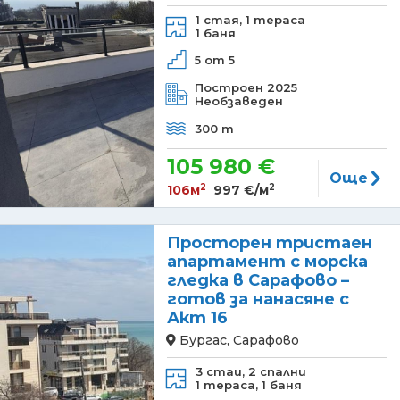
1 стая,
1 тераса
1 баня
5 от 5
Построен 2025
Необзаведен
300 m
105 980 €
Още
2
2
106м
997 €/м
Просторен тристаен
апартамент с морска
гледка в Сарафово –
готов за нанасяне с
Акт 16
Бургас, Сарафово
3 стаи,
2 спални
1 тераса,
1 баня