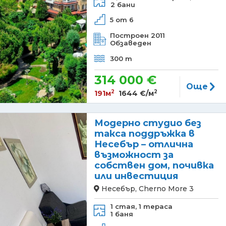
2 бани
5 от 6
Построен 2011
Обзаведен
300 m
314 000 €
Още
2
2
191м
1644 €/м
Модерно студио без
такса поддръжка в
Несебър – отлична
възможност за
собствен дом, почивка
или инвестиция
Несебър, Cherno More 3
1 стая,
1 тераса
1 баня