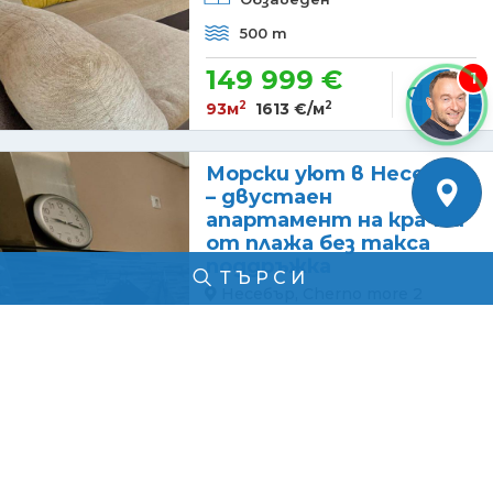
500 m
149 999 €
1
Още
2
2
93м
1613 €/м
Морски уют в Несебър
– двустаен
апартамент на крачки
от плажа без такса
поддръжка
ТЪРСИ
Несебър, Cherno more 2
2 стаи,
1 спалня
1 тераса,
1 баня
2 от 4
Построен 2012
Обзаведен
300 m