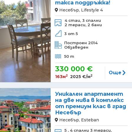
такса поддръжка!
Несебър, Lifestyle 4
4 стаи,
3 спални
2 тераси,
2 бани
3 от 5
Построен 2014
Обзаведен
50 m
330 000 €
Още
2
2
163м
2025 €/м
Уникален апартамент
на две нива в комплекс
от премиум клас в град
Несебър
Несебър, Esteban
5 ,
4 спални
3 тераси,