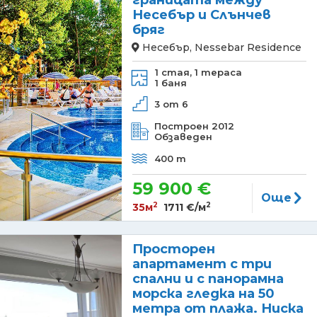
границата между
Несебър и Слънчев
бряг
Несебър, Nessebar Residence
1 стая,
1 тераса
1 баня
3 от 6
Построен 2012
Обзаведен
400 m
59 900 €
Още
2
2
35м
1711 €/м
Просторен
апартамент с три
спални и с панорамна
морска гледка на 50
метра от плажа. Ниска