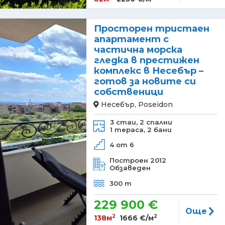
Просторен тристаен
апартамент с
частична морска
гледка в престижен
комплекс в Несебър –
готов за новите си
собственици
Несебър, Poseidon
3 стаи,
2 спални
1 тераса,
2 бани
4 от 6
Построен 2012
Обзаведен
300 m
229 900 €
Още
2
2
138м
1666 €/м