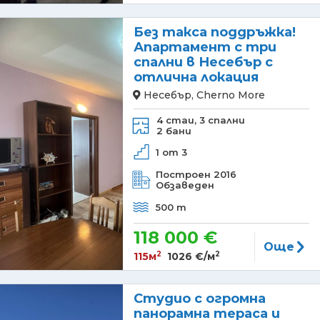
Без такса поддръжка!
Апартамент с три
спални в Несебър с
отлична локация
Несебър, Cherno More
4 стаи,
3 спални
2 бани
1 от 3
Построен 2016
Обзаведен
500 m
118 000 €
Още
2
2
115м
1026 €/м
Студио с огромна
панорамна тераса и