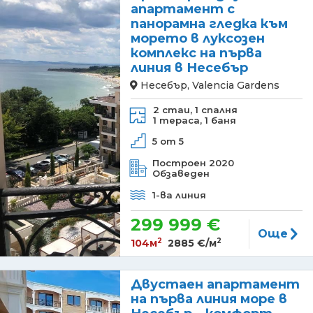
апартамент с
панорамна гледка към
морето в луксозен
комплекс на първа
линия в Несебър
Несебър, Valencia Gardens
2 стаи,
1 спалня
1 тераса,
1 баня
5 от 5
Построен 2020
Обзаведен
1-ва линия
299 999 €
Още
2
2
104м
2885 €/м
Двустаен апартамент
на първа линия море в