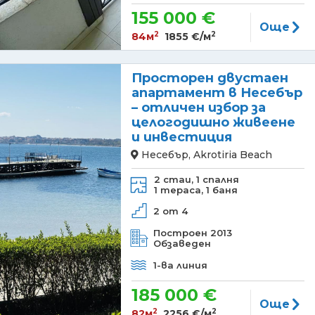
155 000 €
Още
2
2
84м
1855 €/м
Просторен двустаен
апартамент в Несебър
– отличен избор за
целогодишно живеене
и инвестиция
Несебър, Akrotiria Beach
2 стаи,
1 спалня
1 тераса,
1 баня
2 от 4
Построен 2013
Обзаведен
1-ва линия
185 000 €
Още
2
2
82м
2256 €/м