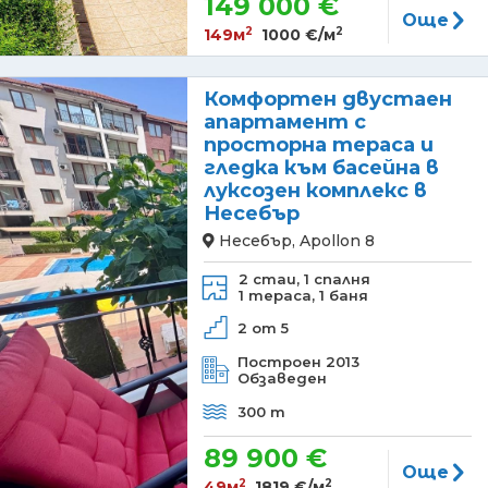
149 000 €
Още
2
2
149м
1000 €/м
Комфортен двустаен
апартамент с
просторна тераса и
гледка към басейна в
луксозен комплекс в
Несебър
Несебър, Apollon 8
2 стаи,
1 спалня
1 тераса,
1 баня
2 от 5
Построен 2013
Обзаведен
300 m
89 900 €
Още
2
2
49м
1819 €/м