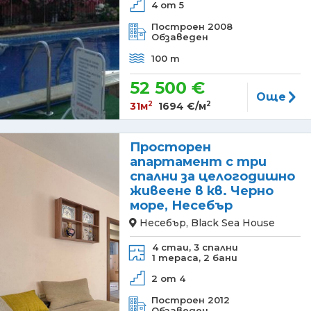
4 от 5
Построен 2008
Обзаведен
100 m
52 500 €
Още
2
2
31м
1694 €/м
Просторен
апартамент с три
спални за целогодишно
живеене в кв. Черно
море, Несебър
Несебър, Black Sea House
4 стаи,
3 спални
1 тераса,
2 бани
2 от 4
Построен 2012
Обзаведен