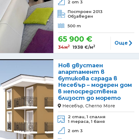
2 от 3
Построен 2013
Обзаведен
500 m
65 900 €
Още
2
2
34м
1938 €/м
Нов двустаен
апартамент в
бутикова сграда в
Несебър – модерен дом
в непосредствена
близост до морето
Несебър, Cherno More
2 стаи,
1 спалня
1 тераса,
1 баня
2 от 3