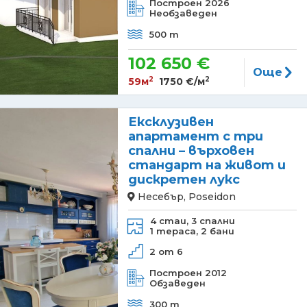
Построен 2026
Необзаведен
500 m
102 650 €
Още
2
2
59м
1750 €/м
Ексклузивен
апартамент с три
спални – върховен
стандарт на живот и
дискретен лукс
Несебър, Poseidon
4 стаи,
3 спални
1 тераса,
2 бани
2 от 6
Построен 2012
Обзаведен
300 m