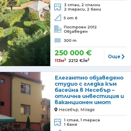
3 стаи,
2 спални
2 тераси,
2 бани
5 от 6
Построен 2012
Обзаведен
300 m
250 000 €
Още
2
2
113м
2212 €/м
Елегантно обзаведено
студио с гледка към
басейна в Несебър –
отлична инвестиция и
ваканционен имот
Несебър, Mirage
1 стая,
1 тераса
1 баня