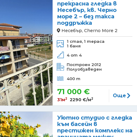
прекрасна гледка в
Несебър, кв. Черно
море 2 – без такса
поддръжка
Несебър, Cherno More 2
1 стая,
1 тераса
1 баня
4 от 4
Построен 2012
Полуобзаведен
400 m
71 000 €
Още
2
2
31м
2290 €/м
Уютно студио с гледка
към басейн в
престижен комплекс на