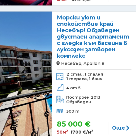
Морски уют и
спокойствие край
Несебър! Обзаведен
двустаен апартамент
с гледка към басейна в
луксозен затворен
комплекс
Несебър, Apollon 8
2 стаи,
1 спалня
1 тераса,
1 баня
4 от 5
Построен 2013
Обзаведен
300 m
85 000 €
Още
2
2
50м
1700 €/м