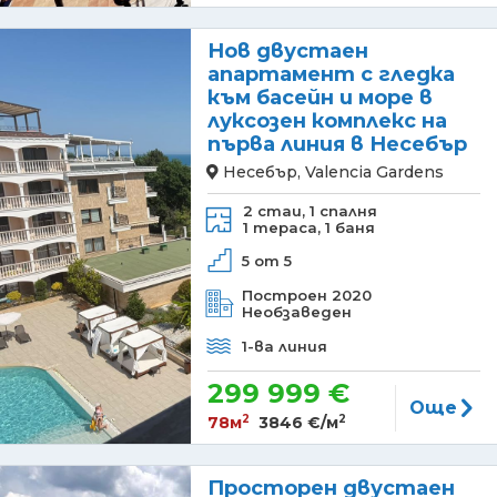
Нов двустаен
апартамент с гледка
към басейн и море в
луксозен комплекс на
първа линия в Несебър
Несебър, Valencia Gardens
2 стаи,
1 спалня
1 тераса,
1 баня
5 от 5
Построен 2020
Необзаведен
1-ва линия
299 999 €
Още
2
2
78м
3846 €/м
Просторен двустаен