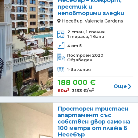
Несебър – комфорт,
престиж и
неповторими гледки
Несебър, Valencia Gardens
2 стаи,
1 спалня
1 тераса,
1 баня
4 от 5
Построен 2020
Обзаведен
1-ва линия
188 000 €
Още
2
2
60м
3133 €/м
Просторен тристаен
апартамент със
собствен двор само на
100 метра от плажа в
Несебър