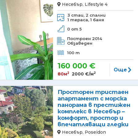
Несебър, Lifestyle 4
3 стаи,
2 спални
1 тераса,
1 баня
0 от 5
Построен 2014
Обзаведен
100 m
160 000 €
Още
2
2
80м
2000 €/м
Просторен тристаен
апартамент с морска
панорама в престижен
комплекс в Несебър –
комфорт, простор и
впечатляващи гледки
Несебър, Poseidon