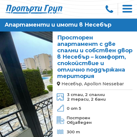
Апартаменти и имоти в Несебър
Просторен
апартамент с две
спални и собствен двор
в Несебър – комфорт,
спокойствие и
отлично поддържана
територия
Несебър, Apollon Nessebar
3 стаи,
2 спални
2 тераси,
2 бани
0 от 5
Построен
Обзаведен
300 m