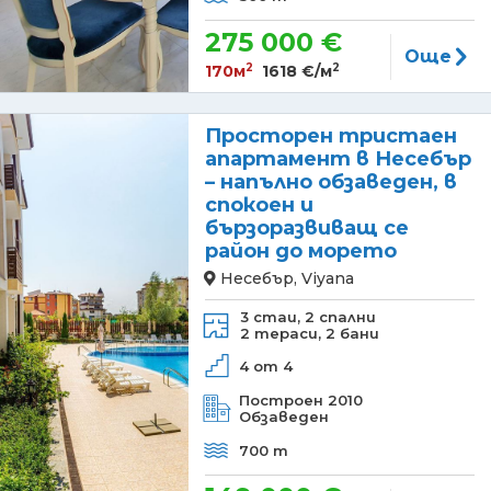
275 000 €
Още
2
2
170м
1618 €/м
Просторен тристаен
апартамент в Несебър
– напълно обзаведен, в
спокоен и
бързоразвиващ се
район до морето
Несебър, Viyana
3 стаи,
2 спални
2 тераси,
2 бани
4 от 4
Построен 2010
Обзаведен
700 m