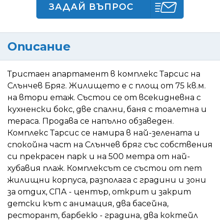
ЗАДАЙ ВЪПРОС
Описание
Тристаен апартамент в комплекс Тарсис на
Слънчев Бряг. Жилището е с площ от 75 кв.м.
на втори етаж. Състои се от всекидневна с
кухненски бокс, две спални, баня с тоалетна и
тераса. Продава се напълно обзаведен.
Комплекс Тарсис се намира в най-зелената и
спокойна част на Слънчев бряг със собствения
си прекрасен парк и на 500 метра от най-
хубавия плаж. Комплексът се състои от пет
жилищни корпуса, разполага с градини и зони
за отдих, СПА - център, открит и закрит
детски кът с анимация, два басейна,
ресторант, барбекю - градина, два коктейл