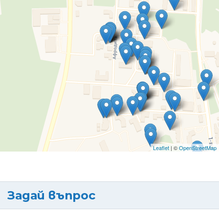
Leaflet
| ©
OpenStreetMap
Задай въпрос