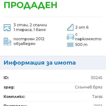
ПРОДАДЕН
3 стаи,
2 спални
2 от 6
1 тераса,
1 баня
с
построен 2012
паркомясто
обзаведен
500 m
Информация за имота
ID:
30245
град:
Слънчев бряг
Комплекс:
Tarsis