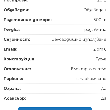
Построен:
2012
Обзаведен:
Обзаведен
Разстояние до море:
500 m
Гледка:
Град, Улица
Сезонност:
целогодишно използване
Етаж:
2 от 6
Конструкция:
Тухла
Отопление:
Електричество
Паркинг:
с паркомясто
Охрана:
Да
Асансьор:
Да