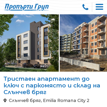
Тристаен апартамент до
ключ с паркомясто и склад на
Слънчев бряг
Слънчев бряг, Emilia Romana City 2