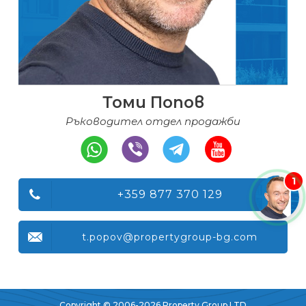
Томи Попов
Ръководител отдел продажби
1
+359 877 370 129
t.popov@propertygroup-bg.com
Copyright © 2006-2026 Property Group LTD