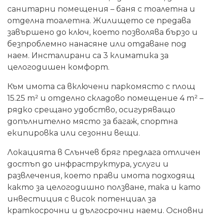
санитарни помещения – баня с тоалетна и
отделна тоалетна. Жилището се предава
завършено до ключ, което позволява бързо и
безпроблемно нанасяне или отдаване под
наем. Инсталирани са 3 климатика за
целогодишен комфорт.
Към имота са включени паркомясто с площ
15.25 m² и отделно складово помещение 4 m² –
рядко срещано удобство, осигуряващо
допълнително място за багаж, спортна
екипировка или сезонни вещи.
Локацията в Слънчев бряг предлага отличен
достъп до инфраструктура, услуги и
развлечения, което прави имота подходящ
както за целогодишно ползване, така и като
инвестиция с висок потенциал за
краткосрочни и дългосрочни наеми. Основни