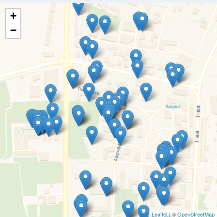
+
−
Leaflet
| ©
OpenStreetMap