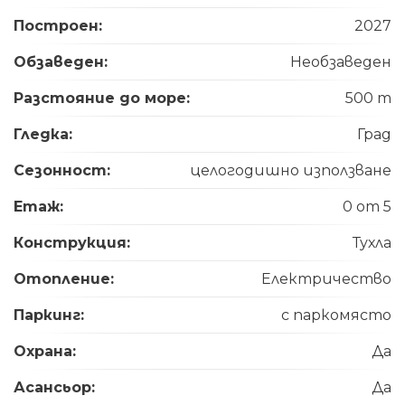
Построен:
2027
Обзаведен:
Необзаведен
Разстояние до море:
500 m
Гледка:
Град
Сезонност:
целогодишно използване
Етаж:
0 от 5
Конструкция:
Тухла
Отопление:
Електричество
Паркинг:
с паркомясто
Охрана:
Да
Асансьор:
Да