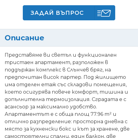
ЗАДАЙ ВЪПРОС
Описание
Представяме ви светъл и функционален
тристаен апартамент, разположен в
поддържан комплекс в Слънчев бряг, на
предпочитан висок партер. Под жилището
има отделен етаж със складови помещения,
което осигурява повече комфорт, тишина и
допълнителна термоизолация. Сградата е с
асансьор за максимално удобство.
Апартаментът е с обща площ 77.96 m² и
отлично разпределение: просторна дневна с
място за кухненски бокс и кът за хранене, две
самостоятелни спални, един балкон, две