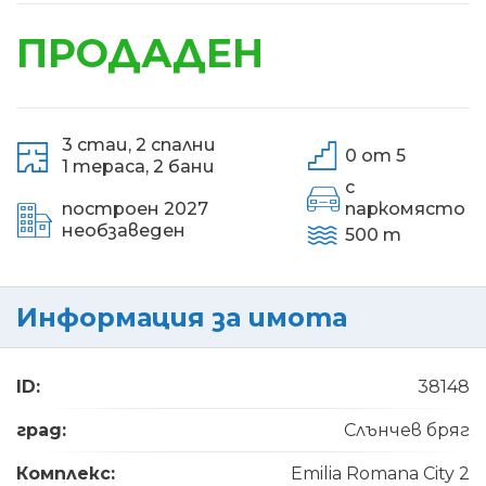
ПРОДАДЕН
3 стаи,
2 спални
0 от 5
1 тераса,
2 бани
с
построен 2027
паркомясто
необзаведен
500 m
Информация за имота
ID:
38148
град:
Слънчев бряг
Комплекс:
Emilia Romana City 2