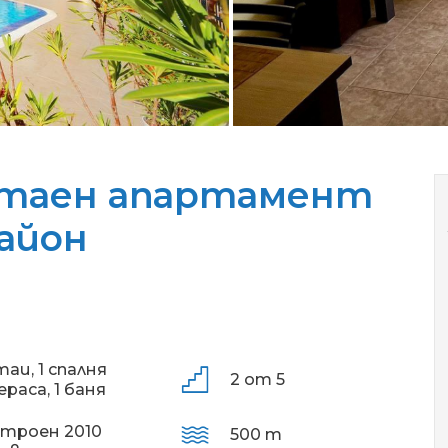
стаен апартамент
айон
таи,
1 спалня
2 от 5
ераса,
1 баня
строен 2010
500 m