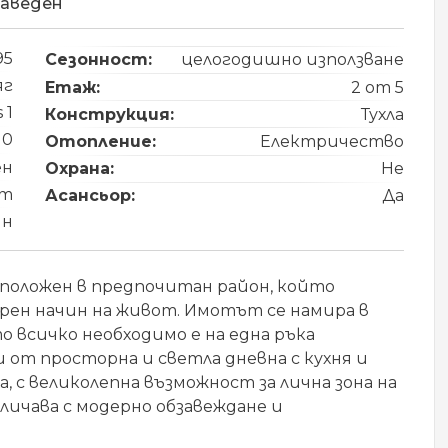
заведен
95
Сезонност:
целогодишно използване
яг
Етаж:
2 от 5
 1
Конструкция:
Тухла
10
Отопление:
Електричество
ен
Охрана:
Не
 m
Асансьор:
Да
йн
положен в предпочитан район, който
рен начин на живот. Имотът се намира в
 всичко необходимо е на една ръка
от просторна и светла дневна с кухня и
а, с великолепна възможност за лична зона на
личава с модерно обзавеждане и