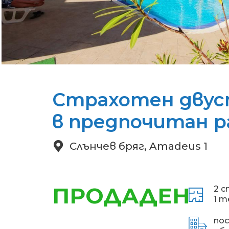
Страхотен дву
в предпочитан р
Слънчев бряг, Amadeus 1
ПРОДАДЕН
2 с
1 т
по