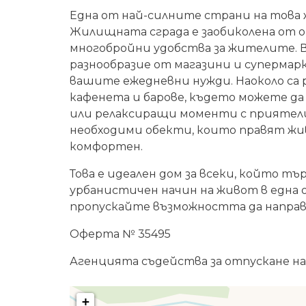
Една от най-силните страни на това
Жилищната сграда е заобиколена от 
многобройни удобства за жителите. 
разнообразие от магазини и супермар
вашите ежедневни нужди. Наоколо са
кафенета и барове, където можете да
или релаксиращи моменти с приятели.
необходими обекти, които правят жи
комфортен.
Това е идеален дом за всеки, който т
урбанистичен начин на живот в една 
пропускайте възможността да направ
Оферта № 35495
Агенцията съдейства за отпускане на
+