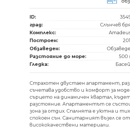
об
ID:
354
град:
Слънчев бр
Комплекс:
Amadeus
Построен:
20
Обзаведен:
Обзавед
Разстояние до море:
500
Гледка:
Басе
Страхотен двустаен апартамент, раз
съчетава удобство и комфорт за моде
сърцето на динамичен квартал, където
разстояние. Апартаментът се състои 
зона за отдих. Спалнята е уютна и тих
спокоен сън. Санитарният възел се от
висококачествени материали.