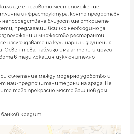
 жилище е неговото местоположение.
отлична инфраструктура, която предоставя
В непосредствена близост ще откриете
кети, предлагащи всичко необходимо за
 разположени и множество ресторанти,
 се наслаждавате на кулинарни изкушения
 Освен това, наблизо има аптеки и други
вота в тази локация изключително
ърси съчетание между модерно удобство и
от най-предпочитаните зони на града. Не
ите това прекрасно място ваш нов дом.
 банков кредит