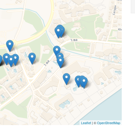
Leaflet
| ©
OpenStreetMap