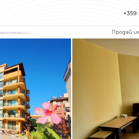
+359 
Продай 
едпочитан район