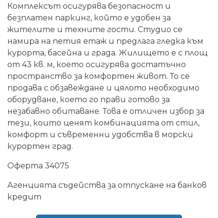
Комплексът осигурява безопасност и
безплатен паркинг, който е удобен за
жителите и техните гости. Студио се
намира на петия етаж и предлага гледка към
курорта, басейна и града. Жилището е с площ
от 43 кв. м, което осигурява достатъчно
пространство за комфортен живот. То се
продава с обзавеждане и цялото необходимо
оборудване, което го прави готово за
незабавно обитаване. Това е отличен избор за
тези, които ценят комбинацията от стил,
комфорт и съвременни удобства в морски
курортен град.
Оферта 34075
Агенцията съдейства за отпускане на банков
кредит