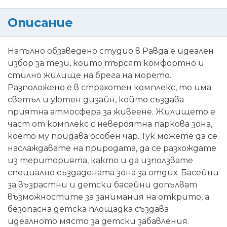
Описание
Напълно обзаведено студио в Равда е идеален
избор за тези, които търсят комфортно и
стилно жилище на брега на морето.
Разположено е в страхотен комплекс, то има
светъл и уютен дизайн, който създава
приятна атмосфера за живеене. Жилището е
част от комплекс с невероятна паркова зона,
което му придава особен чар. Тук можете да се
наслаждавате на природата, да се разхождате
из територията, както и да използвате
специално създадената зона за отдих. Басейни
за възрастни и детски басейни допълват
възможностите за занимания на открито, а
безопасна детска площадка създава
идеалното място за детски забавления.