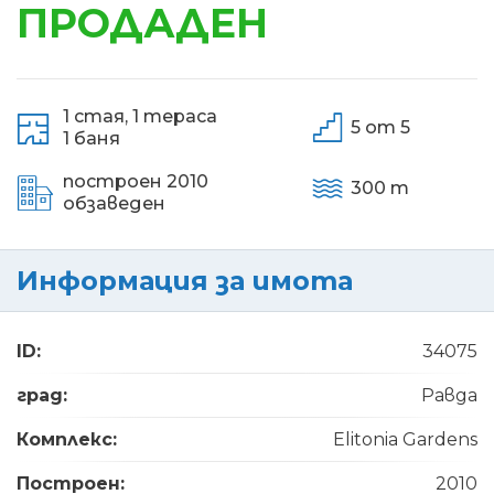
ПРОДАДЕН
1 стая,
1 тераса
5 от 5
1 баня
построен 2010
300 m
обзаведен
Информация за имота
ID:
34075
град:
Равда
Комплекс:
Elitonia Gardens
Построен:
2010