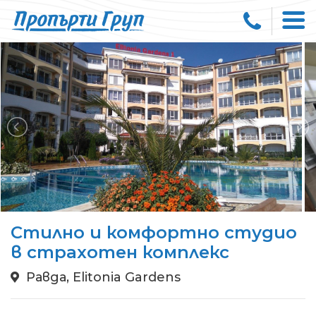
Стилно и комфортно студио
в страхотен комплекс
Равда, Elitonia Gardens