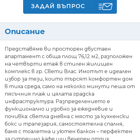
ЗАДАЙ ВЪПРОС
Описание
Представяме ви просторен двустаен
апартамент с обща площ 76,12 м2, разположен
на четвърти етаж в стилен жилищен
комплекс в гр. Свети Влас. Имотът е идеален
избор за тези, които търсят комфортен дом
в тиха среда, само на няколко минути пеша от
пясъчния плаж и цялата градска
инфраструктура. Разпределението е
функционално и удобно за ежедневие и
почивка: светла дневна с място за кухненски
бокс и трапезария, самостоятелна спалня,
баня с тоалетна и уютен балкон – перфектен
за сутрешно кафе или вечерен отдих.