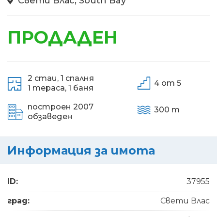
Свети Влас, South Bay
ПРОДАДЕН
2 стаи,
1 спалня
4 от 5
1 тераса,
1 баня
построен 2007
300 m
обзаведен
Информация за имота
ID:
37955
град:
Свети Влас