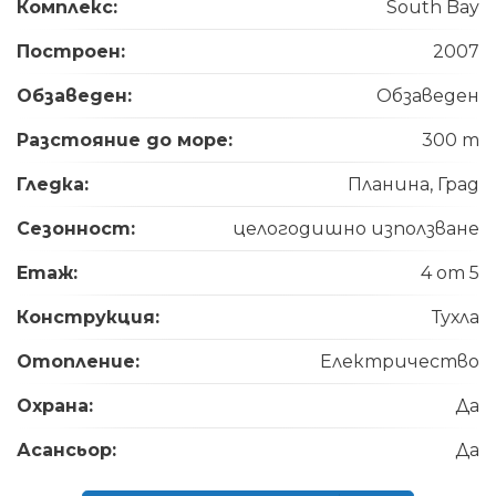
Комплекс:
South Bay
Построен:
2007
Обзаведен:
Обзаведен
Разстояние до море:
300 m
Гледка:
Планина, Град
Сезонност:
целогодишно използване
Етаж:
4 от 5
Конструкция:
Тухла
Отопление:
Електричество
Охрана:
Да
Асансьор:
Да