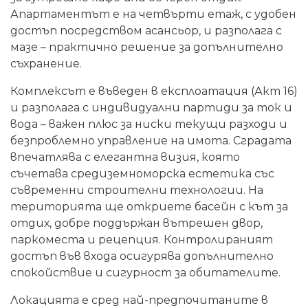
Апартаментът е на четвърти етаж, с удобен
достъп посредством асансьор, и разполага с
мазе – практично решение за допълнително
съхранение.
Комплексът е въведен в експлоатация (Акт 16)
и разполага с индивидуални партиди за ток и
вода – важен плюс за ниски текущи разходи и
безпроблемно управление на имота. Сградата
впечатлява с елегантна визия, която
съчетава средиземноморска естетика със
съвременни строителни технологии. На
територията ще откриете басейн с кът за
отдих, добре поддържан вътрешен двор,
паркоместа и рецепция. Контролираният
достъп във входа осигурява допълнително
спокойствие и сигурност за обитателите.
Локацията е сред най-предпочитаните в