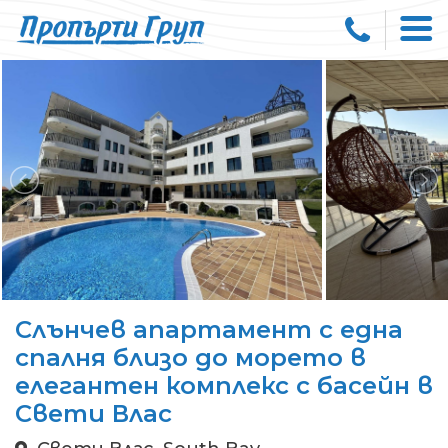
Слънчев апартамент с една
спалня близо до морето в
елегантен комплекс с басейн в
Свети Влас