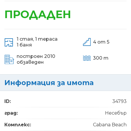
ПРОДАДЕН
1 стая,
1 тераса
4 от 5
1 баня
построен 2010
300 m
обзаведен
Информация за имота
ID:
34793
град:
Несебър
Комплекс:
Cabana Beach