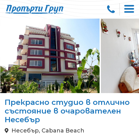
Прекрасно студио в отлично
състояние в очарователен
Несебър
Несебър, Cabana Beach