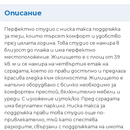
Описание
Перфектно студио с ниска такса поддръжка
за тези, които търсят комфорт и удобство
през цялата година. Това студио се намира в
близост до плажа и има перфектно
местоположение. Жилището е с площ от 39
кв. м и се намира на четвъртия етаж на
сградата, което го прави достъпно и предлага
красива гледка към околността. Жилището е
напълно оборудвано с всичко необходимо за
комфортен престой, включително мебели и
уреди. С изложение изток/юг. Пред сградата
има безплатен паркинг. Ниска такса за
поддръжка прави това студио още по-
привлекателно, тъй като спестява
разходите, свързани с поддръжката на имота.