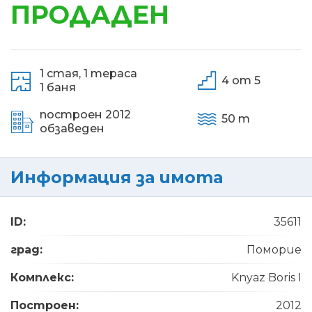
ПРОДАДЕН
1 стая,
1 тераса
4 от 5
1 баня
построен 2012
50 m
обзаведен
Информация за имота
ID:
35611
град:
Поморие
Комплекс:
Knyaz Boris I
Построен:
2012