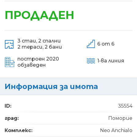
ПРОДАДЕН
3 стаи,
2 спални
6 от 6
2 тераси,
2 бани
построен 2020
1-ва линия
обзаведен
Информация за имота
ID:
35554
град:
Поморие
Комплекс:
Neo Anchialo