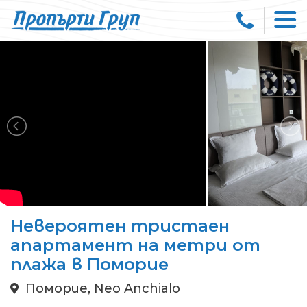
Невероятен тристаен
апартамент на метри от
плажа в Поморие
Поморие, Neo Anchialo