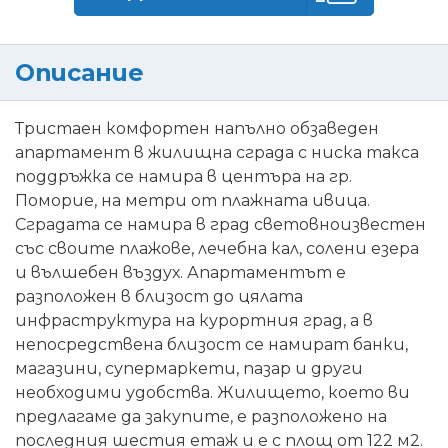
Описание
Тристаен комфортен напълно обзаведен
апартамент в жилищна сграда с ниска такса
поддръжка се намира в центъра на гр.
Поморие, на метри от плажната ивица.
Сградата се намира в град световноизвестен
със своите плажове, лечебна кал, солени езера
и вълшебен въздух. Апартаментът е
разположен в близост до цялата
инфраструктура на курортния град, а в
непосредствена близост се намират банки,
магазини, супермаркети, пазар и други
необходими удобства. Жилището, което ви
предлагаме да закупите, е разположено на
последния шестия етаж и е с площ от 122 м2.