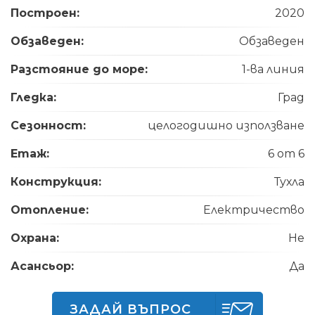
Построен:
2020
Обзаведен:
Обзаведен
Разстояние до море:
1-ва линия
Гледка:
Град
Сезонност:
целогодишно използване
Етаж:
6 от 6
Конструкция:
Тухла
Отопление:
Електричество
Охрана:
Не
Асансьор:
Да
ЗАДАЙ ВЪПРОС