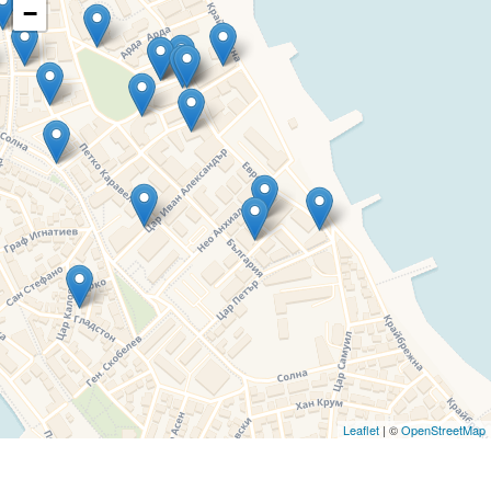
−
Leaflet
| ©
OpenStreetMap