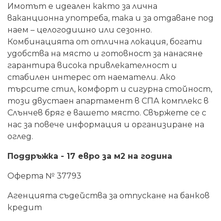
Имотът е идеален както за лична
ваканционна употреба, така и за отдаване под
наем – целогодишно или сезонно.
Комбинацията от отлична локация, богати
удобства на място и готовност за нанасяне
гарантира висока привлекателност и
стабилен интерес от наематели. Ако
търсите стил, комфорт и сигурна стойност,
този двустаен апартамент в СПА комплекс в
Слънчев бряг е вашето място. Свържете се с
нас за повече информация и организиране на
оглед.
Поддръжка - 17 евро за м2 на година
Оферта № 37793
Агенцията съдейства за отпускане на банков
кредит