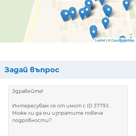
Leaflet
| ©
OpenStreetMap
Задай въпрос