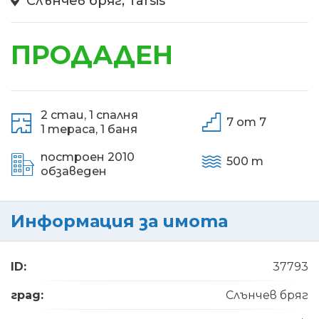
Слънчев бряг, Tarsis
ПРОДАДЕН
2 стаи,
1 спалня
7 от 7
1 тераса,
1 баня
построен 2010
500 m
обзаведен
Информация за имота
ID:
37793
град:
Слънчев бряг