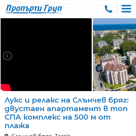
Лукс и релакс на Слънчев бряг:
двустаен апартамент в топ
СПА комплекс на 500 м от
плажа