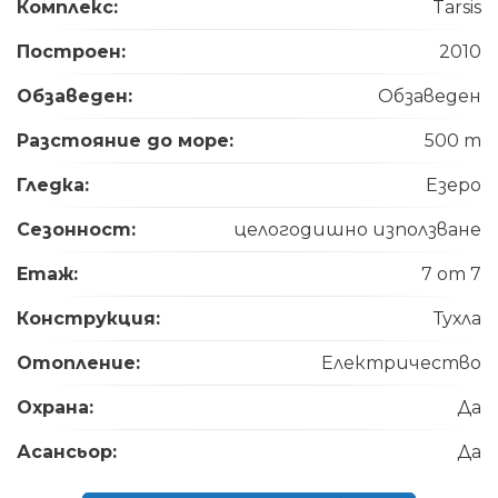
Комплекс:
Tarsis
Построен:
2010
Обзаведен:
Обзаведен
Разстояние до море:
500 m
Гледка:
Езеро
Сезонност:
целогодишно използване
Етаж:
7 от 7
Конструкция:
Тухла
Отопление:
Електричество
Охрана:
Да
Асансьор:
Да