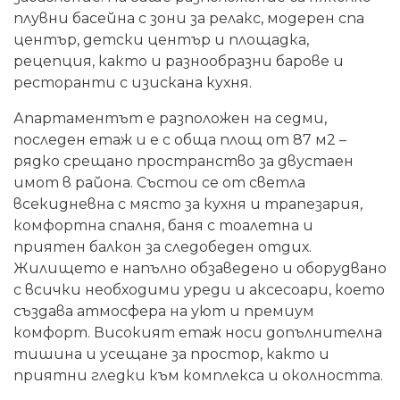
плувни басейна с зони за релакс, модерен спа
център, детски център и площадка,
рецепция, както и разнообразни барове и
ресторанти с изискана кухня.
Апартаментът е разположен на седми,
последен етаж и е с обща площ от 87 м2 –
рядко срещано пространство за двустаен
имот в района. Състои се от светла
всекидневна с място за кухня и трапезария,
комфортна спалня, баня с тоалетна и
приятен балкон за следобеден отдих.
Жилището е напълно обзаведено и оборудвано
с всички необходими уреди и аксесоари, което
създава атмосфера на уют и премиум
комфорт. Високият етаж носи допълнителна
тишина и усещане за простор, както и
приятни гледки към комплекса и околността.