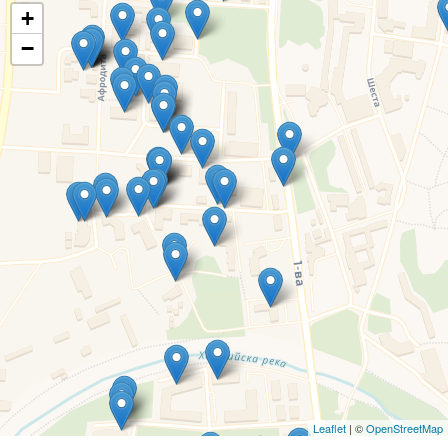
+
−
Leaflet
| ©
OpenStreetMap