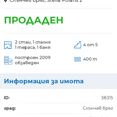
Слънчев бряг, Stella Polaris 2
ПРОДАДЕН
2 стаи,
1 спалня
4 от 5
1 тераса,
1 баня
построен 2009
400 m
обзаведен
Информация за имота
ID:
38315
град:
Слънчев бряг