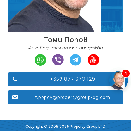
Томи Попов
Ръководител отдел продажби
1
+359 877 370 129
t.popov@propertygroup-bg.com
Copyright © 2006-2026 Property Group LTD