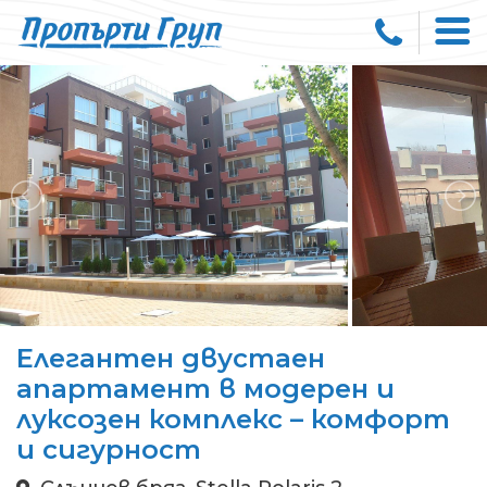
Елегантен двустаен
апартамент в модерен и
луксозен комплекс – комфорт
и сигурност