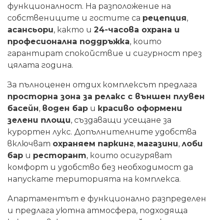
функционалност. На разположение на
собствениците и гостите са
рецепция
,
асансьори
, както и
24-часова охрана и
професионална поддръжка
, които
гарантират спокойствие и сигурност през
цялата година.
За пълноценен отдих комплексът предлага
просторна зона за релакс с външен плувен
басейн
,
воден бар
и
красиво оформени
зелени площи
, създаващи усещане за
курортен лукс. Допълнителните удобства
включват
охраняем паркинг
,
магазини
,
лоби
бар
и
ресторант
, които осигуряват
комфорт и удобство без необходимост да
напускате територията на комплекса.
Апартаментът е функционално разпределен
и предлага уютна атмосфера, подходяща