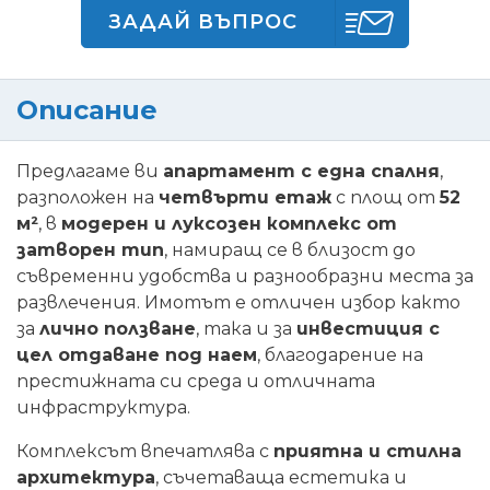
ЗАДАЙ ВЪПРОС
Описание
Предлагаме ви
апартамент с една спалня
,
разположен на
четвърти етаж
с площ от
52
м²
, в
модерен и луксозен комплекс от
затворен тип
, намиращ се в близост до
съвременни удобства и разнообразни места за
развлечения. Имотът е отличен избор както
за
лично ползване
, така и за
инвестиция с
цел отдаване под наем
, благодарение на
престижната си среда и отличната
инфраструктура.
Комплексът впечатлява с
приятна и стилна
архитектура
, съчетаваща естетика и