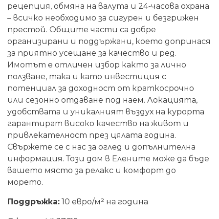
рецепция, обмяна на валута и 24-часова охрана
– всичко необходимо за сигурен и безгрижен
престой. Общите части са добре
организирани и поддържани, което допринася
за приятно усещане за качество и ред.
Имотът е отличен избор както за лично
ползване, така и като инвестиция с
потенциал за доходност от краткосрочно
или сезонно отдаване под наем. Локацията,
удобствата и уникалният въздух на курорта
гарантират високо качество на живот и
привлекателност през цялата година.
Свържете се с нас за оглед и допълнителна
информация. Този дом в Елените може да бъде
вашето място за релакс и комфорт до
морето.
Поддръжка:
10 евро/м² на година