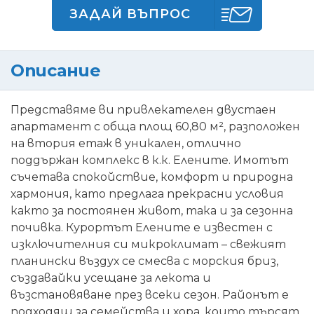
ЗАДАЙ ВЪПРОС
Описание
Представяме ви привлекателен двустаен
апартамент с обща площ 60,80 м², разположен
на втория етаж в уникален, отлично
поддържан комплекс в к.к. Елените. Имотът
съчетава спокойствие, комфорт и природна
хармония, като предлага прекрасни условия
както за постоянен живот, така и за сезонна
почивка. Курортът Елените е известен с
изключителния си микроклимат – свежият
планински въздух се смесва с морския бриз,
създавайки усещане за лекота и
възстановяване през всеки сезон. Районът е
подходящ за семейства и хора, които търсят