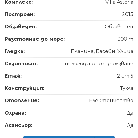
Комплекс:
Villa Astoria
Построен:
2013
Обзаведен:
Обзаведен
Разстояние до море:
300 m
Гледка:
Планина, Басейн, Улица
Сезонност:
целогодишно използване
Етаж:
2 от 5
Конструкция:
Тухла
Отопление:
Електричество
Охрана:
Да
Асансьор:
Да