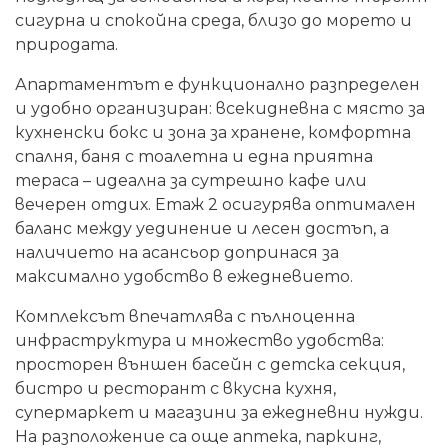
сигурна и спокойна среда, близо до морето и
природата.
Апартаментът е функционално разпределен
и удобно организиран: всекидневна с място за
кухненски бокс и зона за хранене, комфортна
спалня, баня с тоалетна и една приятна
тераса – идеална за сутрешно кафе или
вечерен отдих. Етаж 2 осигурява оптимален
баланс между уединение и лесен достъп, а
наличието на асансьор допринася за
максимално удобство в ежедневието.
Комплексът впечатлява с пълноценна
инфраструктура и множество удобства:
просторен външен басейн с детска секция,
бистро и ресторант с вкусна кухня,
супермаркет и магазини за ежедневни нужди.
На разположение са още аптека, паркинг,