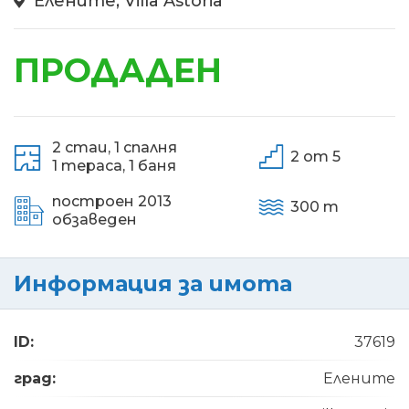
Елените, Villa Astoria
ПРОДАДЕН
2 стаи,
1 спалня
2 от 5
1 тераса,
1 баня
построен 2013
300 m
обзаведен
Информация за имота
ID:
37619
град:
Елените