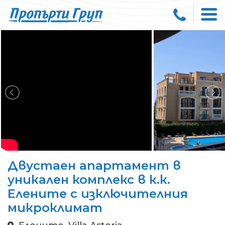
Двустаен апартамент в
уникален комплекс в к.к.
Елените с изключителния
микроклимат