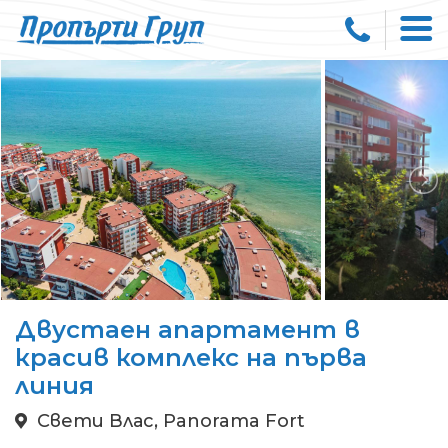
Двустаен апартамент в
красив комплекс на първа
линия
Свети Влас, Panorama Fort