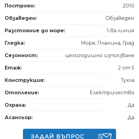
Построен:
2010
Обзаведен:
Обзаведен
Разстояние до море:
1-ва линия
Гледка:
Море, Планина, Град
Сезонност:
целогодишно използване
Етаж:
2 от 5
Конструкция:
Тухла
Отопление:
Електричество
Охрана:
Да
Асансьор:
Да
ЗАДАЙ ВЪПРОС