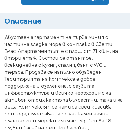
Описание
Двустаен апартамент на първа линия с
частична гледка море в комплекс в Свети
Влас. Апартаментът е с площ от 71 кв. м. на
втори етаж. Състои се от антре,
всекидневна с кухня, спалня, баня с WC и
тераса. Продава се напълно обзаведен.
Територията на комплекса е добре
поддържана и озеленена, с развита
инфраструктура и всичко необходимо за
активен отдих както за възрастни, така и за
деца. Комплексът се намира сред красива
природа, съчетаваща по уникален начин
планински и морски климат. Удобства: 18
плувни басейна; детски басейни;