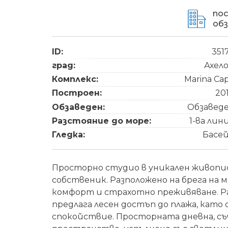
по
об
ID:
351
град:
Ахел
Комплекс:
Marina Ca
Построен:
20
Обзаведен:
Обзавед
Разстояние до море:
1-ва лин
Гледка:
Басе
Просторно студио в уникален живописе
собственик. Разположено на брега на м
комфорт и страхотно преживяване. Р
предлага лесен достъп до плажа, кат
спокойствие. Просторната дневна, съ