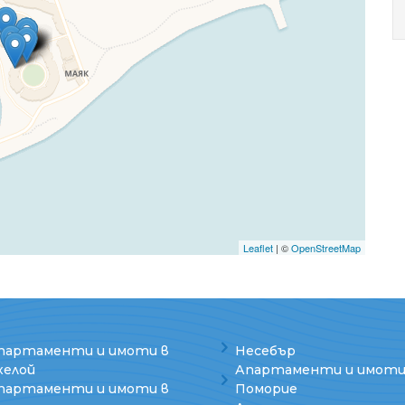
Leaflet
| ©
OpenStreetMap
партаменти и имоти в
Несебър
хелой
Апартаменти и имоти
партаменти и имоти в
Поморие