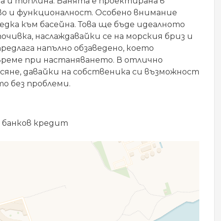
а и топлина. Банята е проектирана в
во и функционалност. Особено внимание
ледка към басейна. Това ще бъде идеалното
очивка, наслаждавайки се на морския бриз и
редлага напълно обзаведено, което
време при настаняването. В отлично
асяне, давайки на собственика си възможност
то без проблеми.
 банков кредит