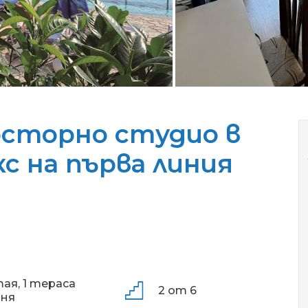
сторно студио в
с на първа линия
тая,
1 тераса
2 от 6
аня