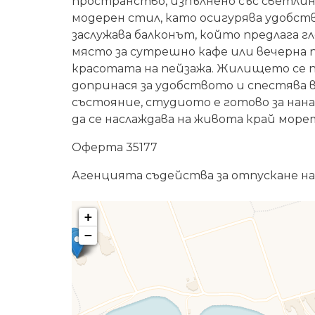
пространство, изпълнено със светлин
модерен стил, като осигурява удобст
заслужава балконът, който предлага г
място за сутрешно кафе или вечерна п
красотата на пейзажа. Жилището се п
допринася за удобството и спестява 
състояние, студиото е готово за нан
да се наслаждава на живота край море
Оферта 35177
Агенцията съдейства за отпускане на
+
−