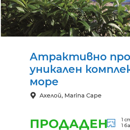
Атрактивно про
уникален комплек
море
Ахелой, Marina Cape
ПРОДАДЕН
1 с
1 б