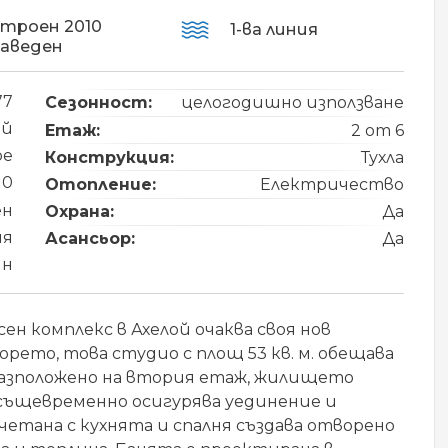
строен 2010
1-ва линия
заведен
77
Сезонност:
целогодишно използване
ой
Етаж:
2 от 6
pe
Конструкция:
Тухла
10
Отопление:
Електричество
ен
Охрана:
Да
ия
Асансьор:
Да
йн
н комплекс в Ахелой очаква своя нов
орето, това студио с площ 53 кв. м. обещава
азположено на втория етаж, жилището
о същевременно осигурява уединение и
четана с кухнята и спалня създава отворено