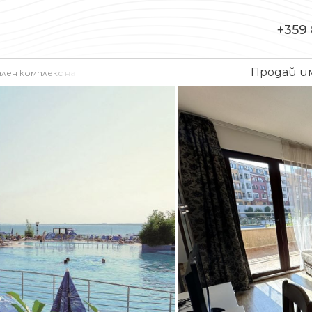
+359 
Продай 
ен комплекс на първа линия море