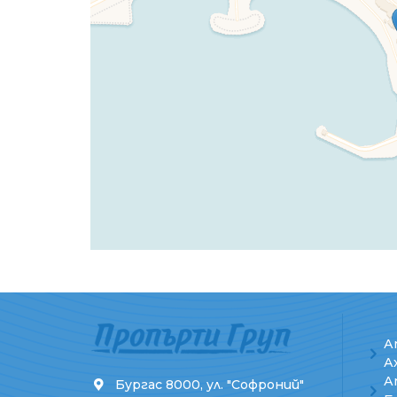
А
А
А
Бургас 8000, ул. "Софроний"