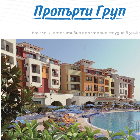
Начало
Атрактивно просторно студио в уникал